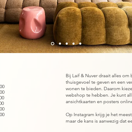
Bij Laif & Nuver draait alles o
thuisgevoel te geven en een ve
00
wonen te bieden. Daarom kieze
00
webshop te hebben. Je kunt a
00
ansichtkaarten en posters onlin
00
00
00
Op Instagram krijg je het meest
maar de kans is aanwezig dat een