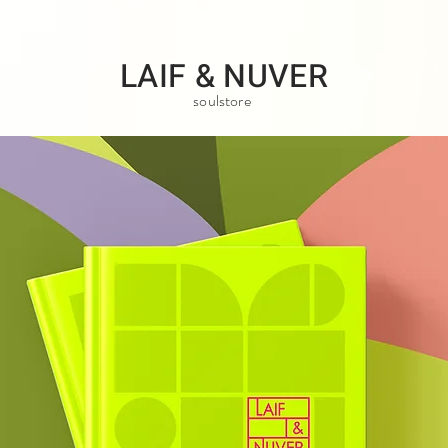
LAIF & NUVER
soulstore