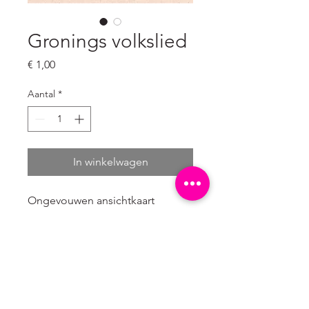
Gronings volkslied
Prijs
€ 1,00
Aantal
*
In winkelwagen
Ongevouwen ansichtkaart
A6 formaat: 10,5 x 14,8 cm
Karton gemaakt van 100%
landbouw afval. Dit duurzame
karton met een zeer lage milieu
impact heeft een natuurlijke
lichtbruine kleur.