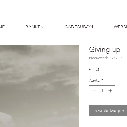
ME
BANKEN
CADEAUBON
WEBS
Giving up
Productcode: CRD117
Prijs
€ 1,00
Aantal
*
In winkelwagen