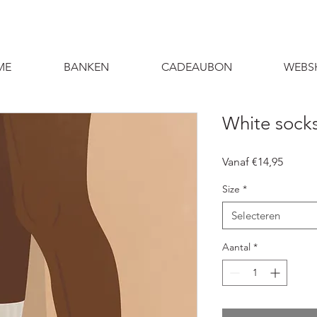
ME
BANKEN
CADEAUBON
WEBS
White sock
Verkoo
Vanaf
€14,95
Size
*
Selecteren
Aantal
*