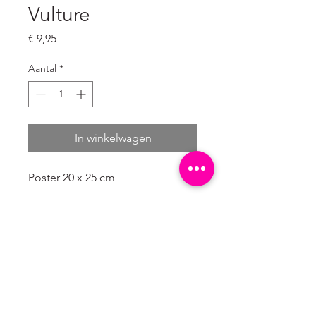
Vulture
Prijs
€ 9,95
Aantal
*
In winkelwagen
Poster 20 x 25 cm
4/0 enkelzijdig full colour
300 grams natuurkarton wit (mat)
Verpakt in een kartonnen hoesje