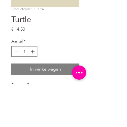
Productcode: PSR024
Turtle
Prijs
€ 14,50
Aantal
*
In winkelwagen
Set van 3 posters 

4/0 enkelzijdig full colour

300 grams natuurkarton wit (mat)

De posters worden per stuk 
verpakt in een presentabele 
papieren hoes.