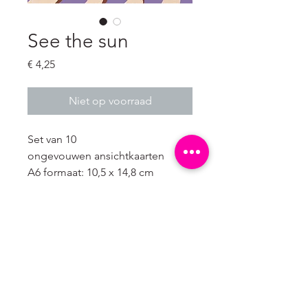
See the sun
Prijs
€ 4,25
Niet op voorraad
Set van 10 
ongevouwen ansichtkaarten

A6 formaat: 10,5 x 14,8 cm

Karton gemaakt van 100% 
landbouw afval. Dit duurzame 
karton met een zeer lage milieu 
impact heeft een natuurlijke 
lichtbruine kleur.