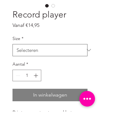
Record player
Verkoopprijs
Vanaf
€14,95
Size
*
Aantal
*
In winkelwagen
Print op gestructureerd katoen
(canvas) met milieuvriendelijke
inkt gedrukt.
In te lijsten maar ook aan clips te