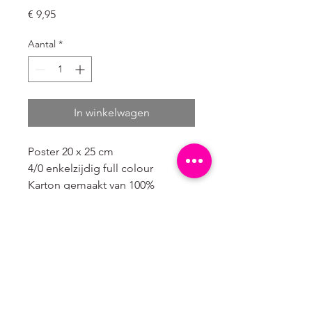
Prijs
€ 9,95
Aantal
*
In winkelwagen
Poster 20 x 25 cm
4/0 enkelzijdig full colour
Karton gemaakt van 100%
landbouw afval. Dit duurzame
karton met een zeer lage milieu
impact heeft een natuurlijke
lichtbruine kleur.
Verpakt in een kartonnen hoesje