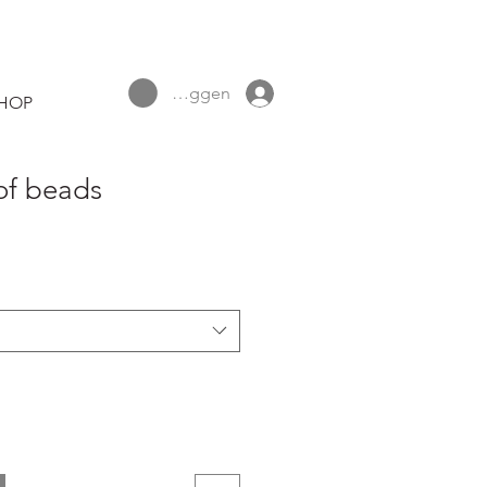
Inloggen
HOP
 of beads
pprijs