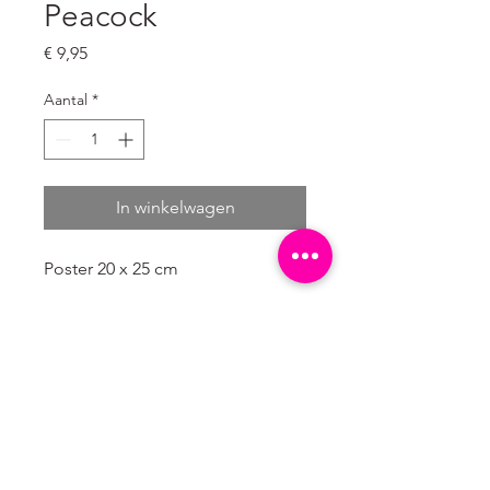
Peacock
Prijs
€ 9,95
Aantal
*
In winkelwagen
Poster 20 x 25 cm
4/0 enkelzijdig full colour
300 grams natuurkarton wit (mat)
Verpakt in een kartonnen hoesje