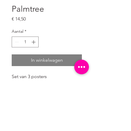
Palmtree
Prijs
€ 14,50
Aantal
*
In winkelwagen
Set van 3 posters 

4/0 enkelzijdig full colour

300 grams natuurkarton wit (mat)

De posters worden per stuk 
verpakt in een presentabele 
papieren hoes.