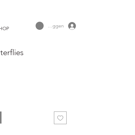
Inloggen
HOP
erflies