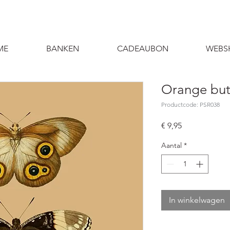
ME
BANKEN
CADEAUBON
WEBS
Orange butt
Productcode: PSR038
Prijs
€ 9,95
Aantal
*
In winkelwagen