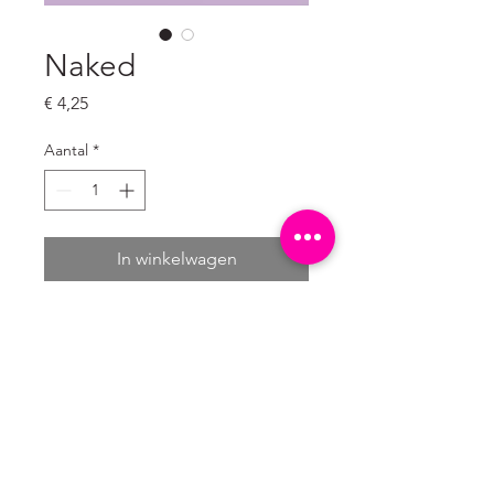
Naked
Prijs
€ 4,25
Aantal
*
In winkelwagen
Set van 10 
ongevouwen ansichtkaarten

A6 formaat: 10,5 x 14,8 cm

300 grams natuurkarton wit (mat)