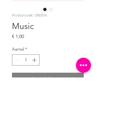
Productcode: CRD016
Music
Prijs
€ 1,00
Aantal
*
In winkelwagen
Ongevouwen ansichtkaart
A6 formaat: 10,5 x 14,8 cm
300 grams natuurkarton wit (mat)