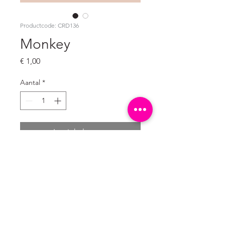
Productcode: CRD136
Monkey
Prijs
€ 1,00
Aantal
*
In winkelwagen
Ongevouwen ansichtkaart
A6 formaat: 10,5 x 14,8 cm
300 grams natuurkarton wit (mat)