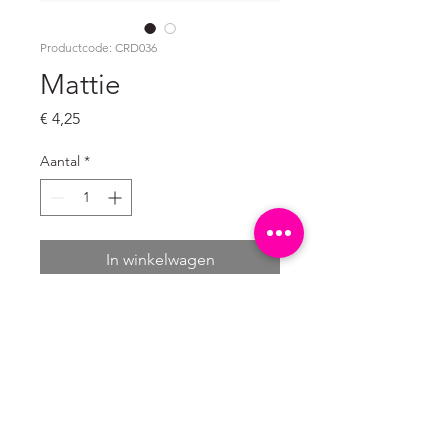
Productcode: CRD036
Mattie
Prijs
€ 4,25
Aantal
*
In winkelwagen
Set van 10 
ongevouwen ansichtkaarten

A6 formaat: 10,5 x 14,8 cm

300 grams natuurkarton wit (mat)