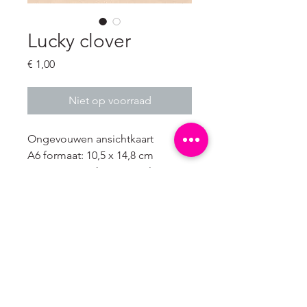
Lucky clover
Prijs
€ 1,00
Niet op voorraad
Ongevouwen ansichtkaart
A6 formaat: 10,5 x 14,8 cm
Karton gemaakt van 100%
landbouw afval. Dit duurzame
karton met een zeer lage milieu
impact heeft een natuurlijke
lichtbruine kleur.