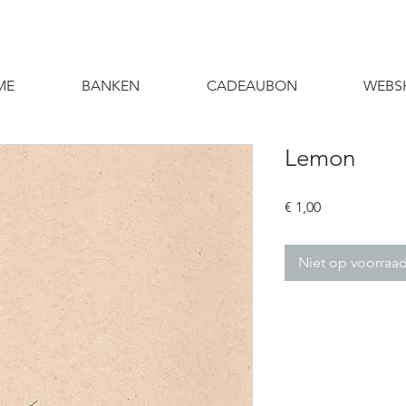
ME
BANKEN
CADEAUBON
WEBS
Lemon
Prijs
€ 1,00
Niet op voorraa