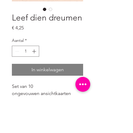
Leef dien dreumen
Prijs
€ 4,25
Aantal
*
In winkelwagen
Set van 10 
ongevouwen ansichtkaarten

A6 formaat: 10,5 x 14,8 cm

Karton gemaakt van 100% 
landbouw afval. Dit duurzame 
karton met een zeer lage milieu 
impact heeft een natuurlijke 