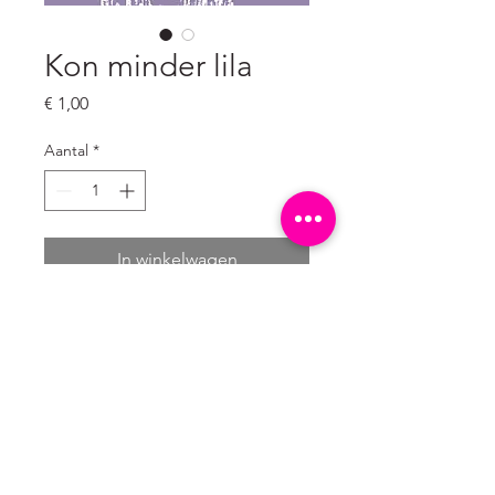
Kon minder lila
Prijs
€ 1,00
Aantal
*
In winkelwagen
Ongevouwen ansichtkaart
A6 formaat: 10,5 x 14,8 cm
300 grams natuurkarton wit (mat)
© 2024 Laif en Nuver