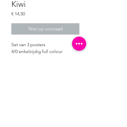
Kiwi
Prijs
€ 14,50
Niet op voorraad
Set van 3 posters 

4/0 enkelzijdig full colour

300 grams natuurkarton wit (mat)

De posters worden per stuk 
verpakt in een presentabele 
papieren hoes.
© 2024 Laif en Nuver
B2B webshop
KVK:
77760697
IBAN: NL50RABO0122958586 tnv Laif & Nuver