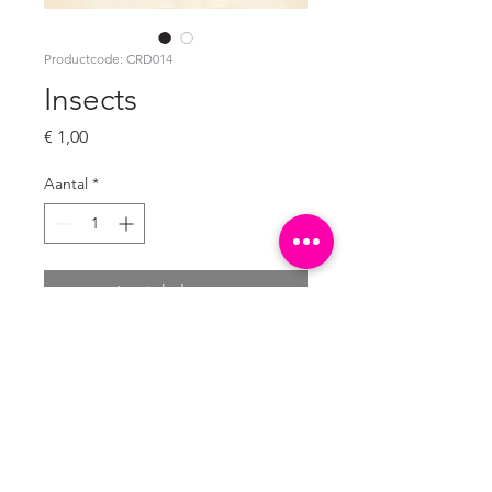
Productcode: CRD014
Insects
Prijs
€ 1,00
Aantal
*
In winkelwagen
Ongevouwen ansichtkaart
A6 formaat: 10,5 x 14,8 cm
300 grams natuurkarton wit (mat)