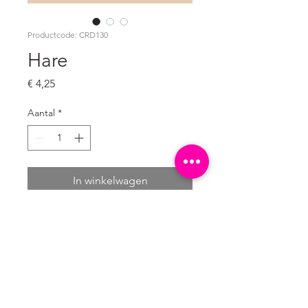
Productcode: CRD130
Hare
Prijs
€ 4,25
Aantal
*
In winkelwagen
Set van 10 
ongevouwen ansichtkaarten

A6 formaat: 10,5 x 14,8 cm

300 grams natuurkarton wit (mat)