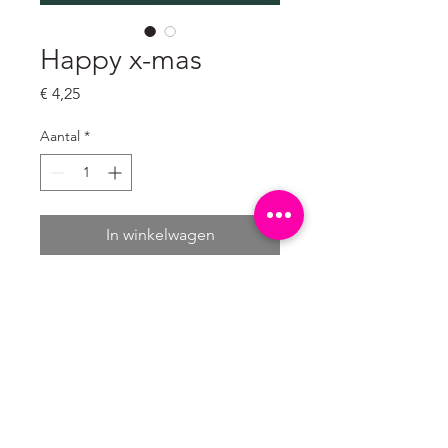
Happy x-mas
Prijs
€ 4,25
Aantal
*
In winkelwagen
Set van 10 
ongevouwen ansichtkaarten

A6 formaat: 10,5 x 14,8 cm

300 grams natuurkarton wit (mat)