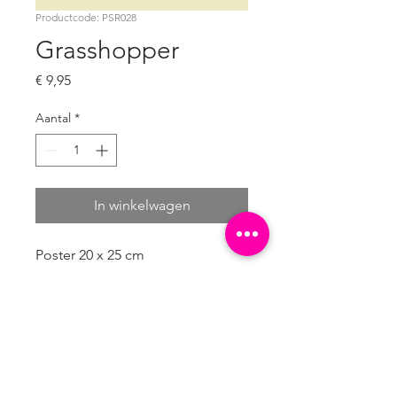
Productcode: PSR028
Grasshopper
Prijs
€ 9,95
Aantal
*
In winkelwagen
Poster 20 x 25 cm
4/0 enkelzijdig full colour
300 grams natuurkarton wit (mat)
Verpakt in een kartonnen hoesje