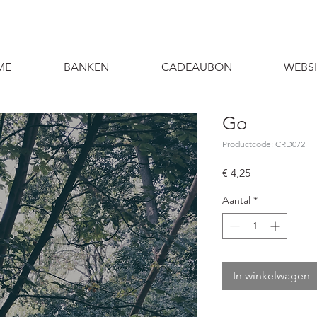
ME
BANKEN
CADEAUBON
WEBS
Go
Productcode: CRD072
Prijs
€ 4,25
Aantal
*
In winkelwagen