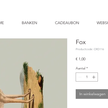
ME
BANKEN
CADEAUBON
WEBS
Fox
Productcode: CRD116
Prijs
€ 1,00
Aantal
*
In winkelwagen