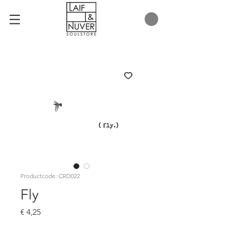
Productcode: CRD022
Fly
Prijs
€ 4,25