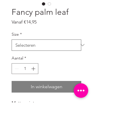
Fancy palm leaf
Verkoopprijs
Vanaf
€14,95
Size
*
Aantal
*
In winkelwagen
Matte print op
gestructureerd katoen met
milieuvriendelijke inkt gedrukt.
In te lijsten maar ook aan clips te