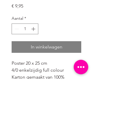
Prijs
€ 9,95
Aantal
*
In winkelwagen
Poster 20 x 25 cm
4/0 enkelzijdig full colour
Karton gemaakt van 100%
landbouw afval. Dit duurzame
karton met een zeer lage milieu
impact heeft een natuurlijke
lichtbruine kleur.
Verpakt in een kartonnen hoesje