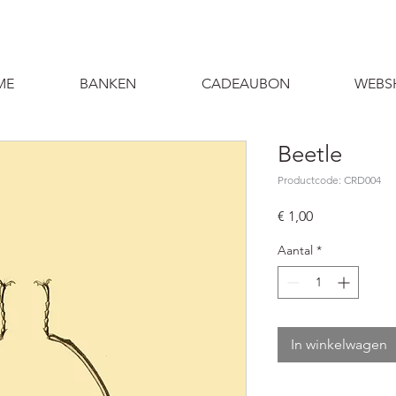
ME
BANKEN
CADEAUBON
WEBS
Beetle
Productcode: CRD004
Prijs
€ 1,00
Aantal
*
In winkelwagen