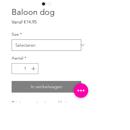
Baloon dog
Verkoopprijs
Vanaf
€14,95
Size
*
Aantal
*
In winkelwagen
Print op gestructureerd katoen
(canvas) met milieuvriendelijke
inkt gedrukt.
In te lijsten maar ook aan clips te