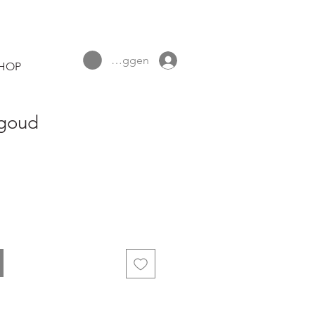
Inloggen
HOP
 goud